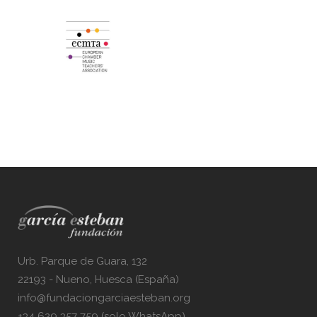
Urb. Parque de Guara, 132
22193 - Nueno, Huesca (España)
info@fundaciongarciaesteban.org
+34 629 357 759 (solo WhatsApp)