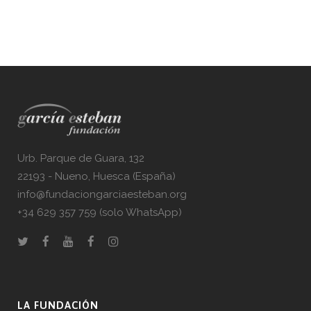
Urb. Parque de Guara, 132
22193 - Nueno, Huesca (España)
info@fundaciongarciaesteban.org
+34 629 357 759 (solo WhatsApp)
LA FUNDACIÓN