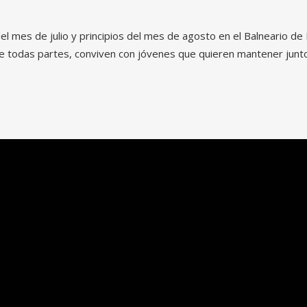
del mes de julio y principios del mes de agosto en el Balneario d
de todas partes, conviven con jóvenes que quieren mantener junto 