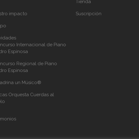
Tienda
stro impacto
Suscripción
ipo
vidades
ncurso Internacional de Piano
dro Espinosa
ncurso Regional de Piano
dro Espinosa
adrina un Músico®
cas Orquesta Cuerdas al
elo
imonios