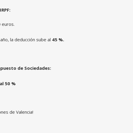
IRPF:
 euros.
ño, la deducción sube al
45 %.
Impuesto de Sociedades:
al 50 %
ones de Valencia!