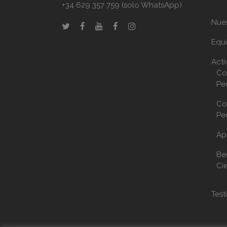
+34 629 357 759 (solo WhatsApp)
Nue
Equ
Acti
Co
Pe
Co
Pe
Ap
Be
Ci
Test