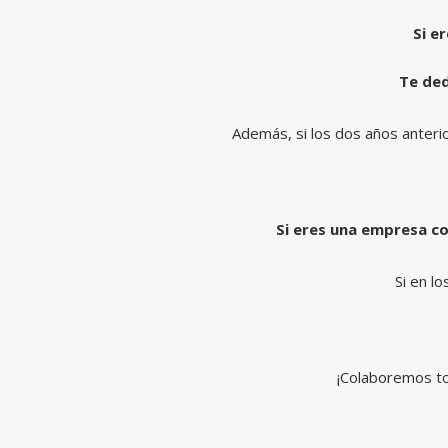
Si e
Te de
Además, si los dos años anteri
Si eres una empresa co
Si en l
¡Colaboremos tod