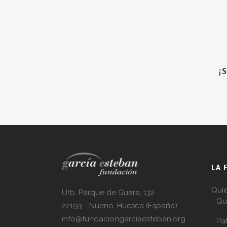
¡
LA 
Qui
Urb. Parque de Guara, 132
Qu
22193 - Nueno, Huesca (España)
info@fundaciongarciaesteban.org
Pa